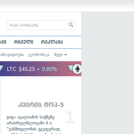
ავი
რჩეული
რეკლამა
საზოგადოება
ეკონომიკა
მეტი
კვირის ტოპ-5
გიგა ავალიანის საქმეზე
არასრულწლოვანი ნ.ი.
"ჯანმთელობის ჯგუფურად,