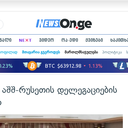
×
ნალი
NE
T
ვიდეო
ოპ-ედი
ქვიზები
საკითხ
ყოფილად
მთავარია გჯეროდეს
მართლმსაჯულება
პოლიტიკა
 აშშ-რუსეთის დელეგაციების
ო