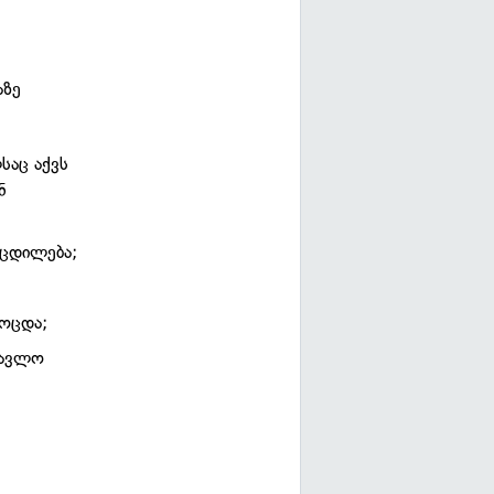
აზე
საც აქვს
ნ
ოცდილება;
მოცდა;
წავლო