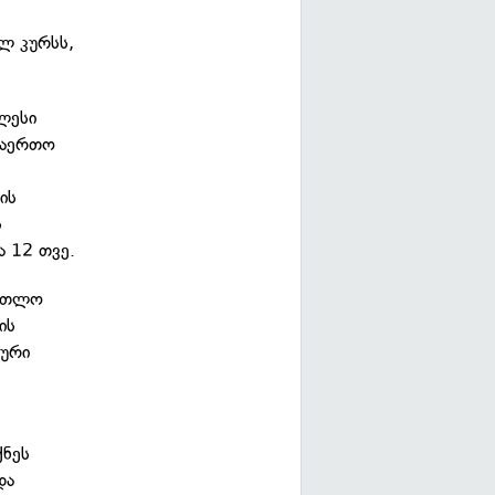
ლ კურსს,
ღლესი
საერთო
ის
ს
ა 12 თვე.
ართლო
ის
იური
ქნეს
და