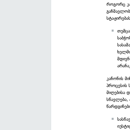
როგორც კ
განმავლობ
სტაჟირება
თუმცა
საბჭ
სასამ
ხელმ
მდივნ
არანა
კანონის მ
პროცესის 
მიღებისა დ
სწავლება,
წარდგინებ
სასწა
იუსტი