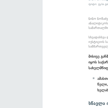
ფოტო: gyla.g
ნინო ნოზაძ
ანალიტიკოსი
სამართალში
სხვადასხვა 
იუსტიციის 
სამმართველ
მისივე გა
იყოს საქა
სახელმწიფ
ამასთ
წელი,
ხელახ
სწავლა 