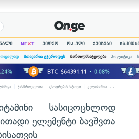
×
ნალი
NE
T
ვიდეო
ოპ-ედი
ქვიზები
საკითხ
ყოფილად
მთავარია გჯეროდეს
მართლმსაჯულება
პოლიტიკა
აღზრდა
ჯანმრთელობა
ცხოვრების სტილი
კულინარია
ჯანსაღი კვება
ვიტამინი — სასიცოცხლოდ
ითადი ელემენტი ბავშვთა
ბისათვის