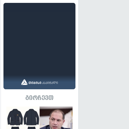
გირჩევთ
გადახედვა