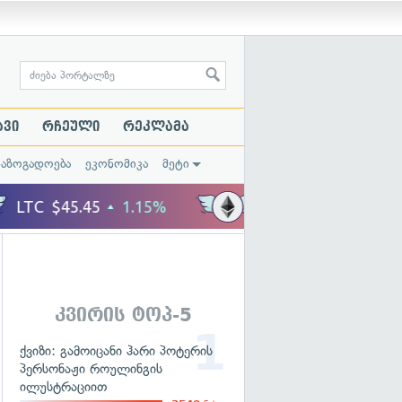
ავი
რჩეული
რეკლამა
საზოგადოება
ეკონომიკა
მეტი
კვირის ტოპ-5
ქვიზი: გამოიცანი ჰარი პოტერის
პერსონაჟი როულინგის
ილუსტრაციით