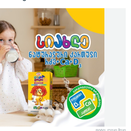
ფოტო: ლოკო მოკო