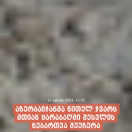
12 ივლისი 2023, 12:52
აზერბაიჯანმა წითელ ჯვარს
მთიან ყარაბაღში შესვლის
ნებართვა შეუჩერა