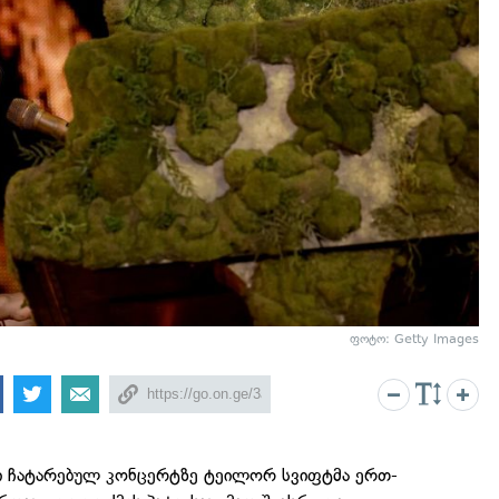
ფოტო: Getty Images
ში ჩატარებულ კონცერტზე ტეილორ სვიფტმა ერთ-