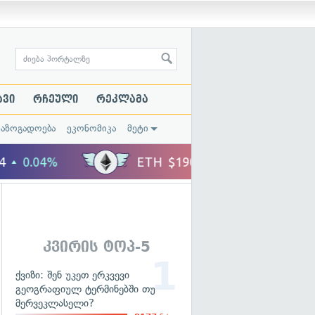
ავი
რჩეული
რეკლამა
საზოგადოება
ეკონომიკა
მეტი
კვირის ტოპ-5
ქვიზი: შენ უკეთ ერკვევი
გეოგრაფიულ ტერმინებში თუ
მერვეკლასელი?