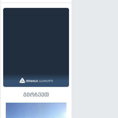
გირჩევთ
გადახედვა