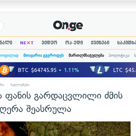
×
ნალი
NE
T
ვიდეო
ოპ-ედი
ქვიზები
საკითხ
ყოფილად
მთავარია გჯეროდეს
მართლმსაჯულება
პოლიტიკა
რა
ხელოვნება
 ფანის გარდაცვლილი ძმის
მღერა შეასრულა