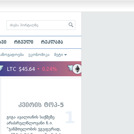
ავი
რჩეული
რეკლამა
საზოგადოება
ეკონომიკა
მეტი
კვირის ტოპ-5
გიგა ავალიანის საქმეზე
არასრულწლოვანი ნ.ი.
"ჯანმთელობის ჯგუფურად,