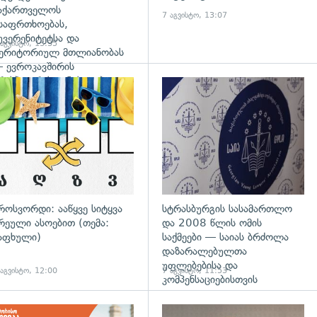
აქართველოს
7 აგვისტო, 13:07
საფრთხოებას,
უვერენიტეტსა და
 აგვისტო, 13:35
ერიტორიულ მთლიანობას
 ევროკავშირის
რესპიკერის განცხადება
დახედვა
გადახედვა
როსვორდი: ააწყვე სიტყვა
სტრასბურგის სასამართლო
რეული ასოებით (თემა:
და 2008 წლის ომის
აფხული)
საქმეები — საიას ბრძოლა
დაზარალებულთა
უფლებებისა და
 აგვისტო, 12:00
7 აგვისტო, 11:53
კომპენსაციებისთვის