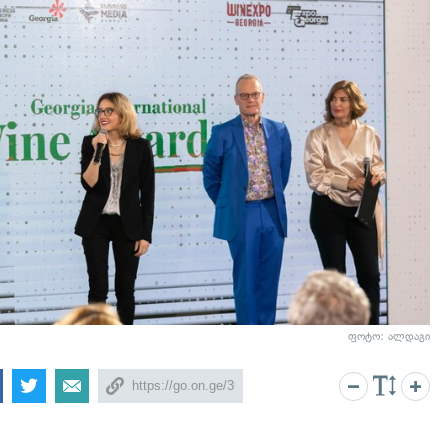
ფოტო: ალდაგი