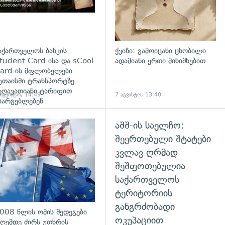
აქართველოს ბანკის
ქვიზი: გამოიცანი ცნობილი
tudent Card-ისა და sCool
ადამიანი ერთი მინიშნებით
ard-ის მფლობელები
უთაისში ტრანსპორტზე
ეღავათიანი ტარიფით
 აგვისტო, 14:49
7 აგვისტო, 13:40
სარგებლებენ
აშშ-ის საელჩო:
გადახედვა
შეერთებული შტატები
კვლავ ღრმად
შეშფოთებულია
საქართველოს
ტერიტორიის
განგრძობადი
008 წლის ომის შედეგები
ოკუპაციით
ღემდე ძირს უთხრის