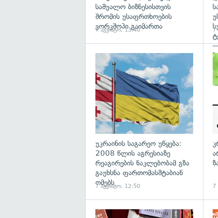
საშუალო ბიზნესისთვის
ს
შრომის უსაფრთხოების
უ
ვორკშოპი გაიმართა
ს
7 აგვისტო, 13:40
7
ტ
—
პ
გა
უკრაინის საგარეო უწყება:
კ
2008 წლის აგრესიაზე
ა
რეაგირების ნაკლებობამ გზა
ზ
გაუხსნა ფართომასშტაბიან
ომებს
7 აგვისტო, 12:50
7