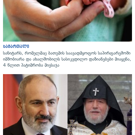
სამართალი
სანიტარს, რომელმაც ბათუმის საავადმყოფოს საპირფარეშოში
იმშობიარა და ახალშობილს სასიკვდილო დაზიანებები მიაყენა,
4 წლით პატიმრობა მიესაჯა