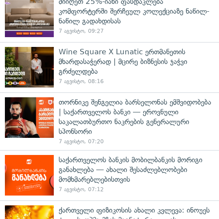
მიიღეთ 25%-იანი ფასდაკლება
კომფორტერში შერჩეულ კოლექციაზე ნაწილ-
ნაწილ გადახდისას
7 აგვისტო, 09:27
Wine Square X Lunatic ერთმანეთის
მხარდასაჭერად | მცირე ბიზნესის ჯაჭვი
გრძელდება
7 აგვისტო, 08:16
თორნიკე შენგელია ბარსელონას ემშვიდობება
| საქართველოს ბანკი — ეროვნული
საკალათბურთო ნაკრების გენერალური
სპონსორი
7 აგვისტო, 07:20
საქართველოს ბანკის მობილბანკის მორიგი
განახლება — ახალი შესაძლებლობები
მომხმარებლებისთვის
7 აგვისტო, 07:12
ქართველი ფიზიკოსის ახალი კვლევა: ინოუეს