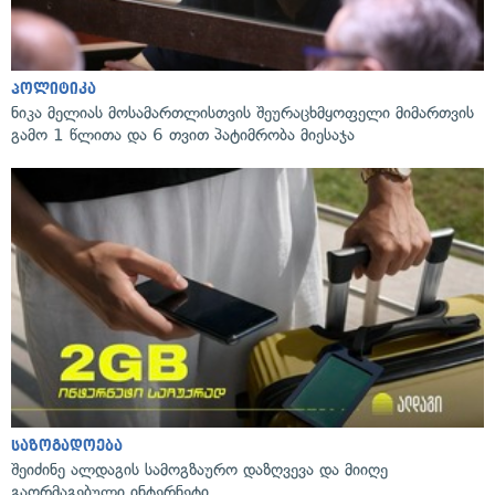
პოლიტიკა
ნიკა მელიას მოსამართლისთვის შეურაცხმყოფელი მიმართვის
გამო 1 წლითა და 6 თვით პატიმრობა მიესაჯა
საზოგადოება
შეიძინე ალდაგის სამოგზაურო დაზღვევა და მიიღე
გაორმაგებული ინტერნეტი