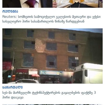
რელიგია
Reuters: სომხეთის სამოციქულო ეკლესიის მეთაური და ექვსი
სასულიერო პირი სასამართლოს წინაშე წარდგებიან
სამართალი
სუს-მა მარნეულში ტექინსპექტირების გაყალბების ფაქტზე 3
პირი დააკავა