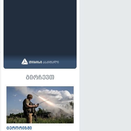
გირჩევთ
გადახედვა
ტერორიზმი