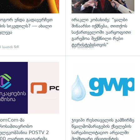
ოგორ უნდა გადავურჩეთ
ირაკლი კობახიძე: "ყალბი
ზის სიკვდილს? — ახალი
შინაარსი იქმნება, თითქოს
ვლევა
საქართველოში უარყოფითი
გარემოა შექმნილი რუსი
ტურისტებისთვის"
 საათის წინ
12 საათის წინ
გადახედვა
omCom-მა
ჯივიპი რუსთაველის გამზირზე
როსამთავრობო
წყალმომარაგების ქსელების
ელეკომპანია POSTV 2
სარეაბილიტაციო არეალში
00 ლარით დააჯარიმა
მომხდარი ინციდენტის