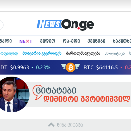
×
ნალი
NE
T
ვიდეო
ოპ-ედი
ქვიზები
საკითხ
ყოფილად
მთავარია გჯეროდეს
მართლმსაჯულება
პოლიტიკა
დიმიტრი გვრიტიშვილ
წინა ციტატა