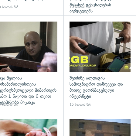
შესახებ განცხადებას
 საათის წინ
13 საათის წინ
ავრცელებს
დახედვა
გადახედვა
იკა მელიას
შეიძინე ალდაგის
ოსამართლისთვის
სამოგზაურო დაზღვევა და
ეურაცხმყოფელი მიმართვის
მიიღე გაორმაგებული
ამო 1 წლითა და 6 თვით
ინტერნეტი
ატიმრობა მიესაჯა
 საათის წინ
15 საათის წინ
გადახედვა