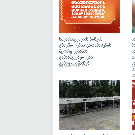
საქართველოს ბანკის
ს
გზავნილების გათამაშების
ბ
მეორე კვირის
ს
გამარჯვებულები
დ
გამოვლინდნენ
ს
16 საათის წინ
16
მ
მ