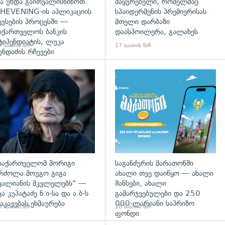
ა უნდა გაითვალისწინოთ
მაყურებელი, რომელმაც
HEVENING-ის აპლიკაციის
სპაიდერმენის პრემიერისას
ევსების პროცესში —
მთელი დარბაზი
აქართველოს ბანკის
დაასპოილერა, გალახეს
ტიპენდიატის, ლუკა
 საათის წინ
17 საათის წინ
უნდაძის რჩევები
დახედვა
გადახედვა
საქართველომ მორიგი
საგანძურის მარათონში
რძოლა მოუგო გიგა
ახალი თვე დაიწყო — ახალი
ვალიანის მკვლელებს" —
შანსები, ახალი
კა კუპატაძე ნ.ი-სა და ა.ბ-ს
გამარჯვებულები და 250
აკავებას ეხმაურება
000-ლარიანი საპრიზო
 საათის წინ
18 საათის წინ
ფონდი