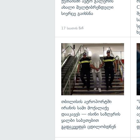
ქუთაისში ავტო გალერის
რ
ახალი მულტიბრენდული
C
სივრცე გაიხსნა
შ
ს
ს
17 საათის წინ
17
ხ
გა
თბილისის აეროპორტში
"
ირანის სამი მოქალაქე
ბ
დააკავეს — ისინი საზღვრის
ა
ყალბი საბუთებით
ე
გადაკვეთას ცდილობდნენ
დ
18 საათის წინ
18