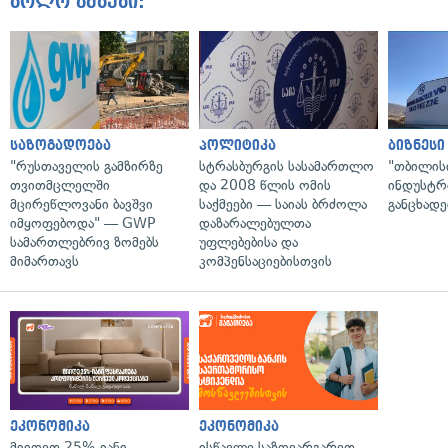
ბოლო ამბები:
საზოგადოება
პოლიტიკა
ბიზნესი
"რუსთაველის გამზირზე
სტრასბურგის სასამართლო
"თბილის
თვითმცლელში
და 2008 წლის ომის
ინდუსტრ
მცირეწლოვანი ბავშვი
საქმეები — საიას ბრძოლა
განცხადე
იმყოფებოდა" — GWP
დაზარალებულთა
სამართლებრივ ზომებს
უფლებებისა და
მიმართავს
კომპენსაციებისთვის
ეკონომიკა
ეკონომიკა
მიიღეთ 25%-იანი
ისწავლე საზღვარგარეთ