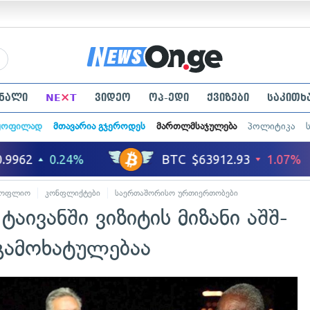
×
ნალი
NE
T
ვიდეო
ოპ-ედი
ქვიზები
საკითხ
ყოფილად
მთავარია გჯეროდეს
მართლმსაჯულება
პოლიტიკა
სოფლიო
კონფლიქტები
საერთაშორისო ურთიერთობები
აივანში ვიზიტის მიზანი აშშ-
გამოხატულებაა