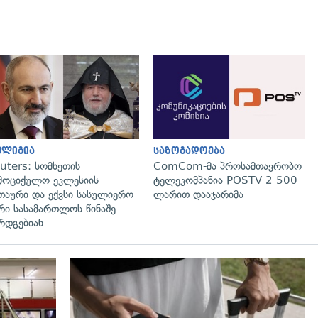
გადახედვა
გადახედვა
ელიგია
საზოგადოება
uters: სომხეთის
ComCom-მა პროსამთავრობო
მოციქულო ეკლესიის
ტელეკომპანია POSTV 2 500
თაური და ექვსი სასულიერო
ლარით დააჯარიმა
რი სასამართლოს წინაშე
რდგებიან
გადახედვა