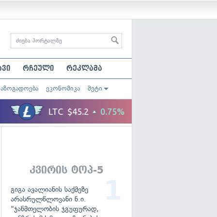
ავი
რჩეული
რეკლამა
საზოგადოება
ეკონომიკა
მეტი
კვირის ტოპ-5
გიგა ავალიანის საქმეზე
არასრულწლოვანი ნ.ი.
"ჯანმთელობის ჯგუფურად,