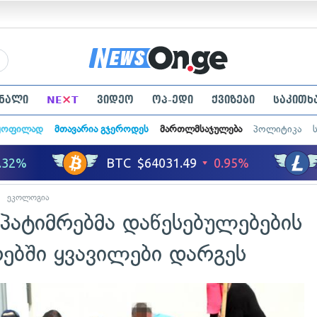
×
ნალი
NE
T
ვიდეო
ოპ-ედი
ქვიზები
საკითხ
ყოფილად
მთავარია გჯეროდეს
მართლმსაჯულება
პოლიტიკა
ეკოლოგია
პატიმრებმა დაწესებულებების
რებში ყვავილები დარგეს