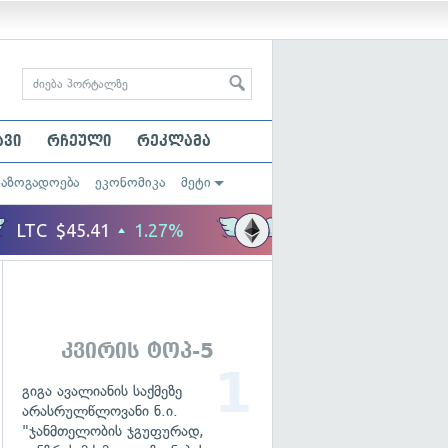
ავი
რჩეული
რეკლამა
საზოგადოება
ეკონომიკა
მეტი
კვირის ტოპ-5
გიგა ავალიანის საქმეზე
არასრულწლოვანი ნ.ი.
"ჯანმთელობის ჯგუფურად,