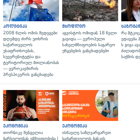
პოლიტიკა
მსოფლიო
საზოგა
2008 წლის ომის შედეგები
აგვისტოს ომიდან 18 წელი
რა მტკი
დღემდე ძირს უთხრის
გავიდა — ევროპული
ედავება 
საქართველოს
სახელმწიფოების საგარეო
ს გიგა ა
უსაფრთხოებას,
უწყებების განცხადებები
ძალადობი
სუვერენიტეტსა და
საქმის დ
ტერიტორიულ მთლიანობას
— ევროკავშირის
პრესპიკერის განცხადება
ეკონომიკა
ეკონომიკა
თორნიკე შენგელია
ისწავლე საზღვარგარეთ
ბარსელონას ემშვიდობება |
საქართველოს ბანკის