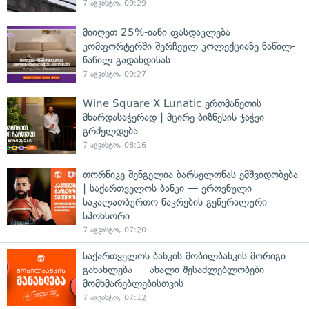
7 აგვისტო, 09:29
მიიღეთ 25%-იანი ფასდაკლება
კომფორტერში შერჩეულ კოლექციაზე ნაწილ-
ნაწილ გადახდისას
7 აგვისტო, 09:27
Wine Square X Lunatic ერთმანეთის
მხარდასაჭერად | მცირე ბიზნესის ჯაჭვი
გრძელდება
7 აგვისტო, 08:16
თორნიკე შენგელია ბარსელონას ემშვიდობება
| საქართველოს ბანკი — ეროვნული
საკალათბურთო ნაკრების გენერალური
სპონსორი
7 აგვისტო, 07:20
საქართველოს ბანკის მობილბანკის მორიგი
განახლება — ახალი შესაძლებლობები
მომხმარებლებისთვის
7 აგვისტო, 07:12