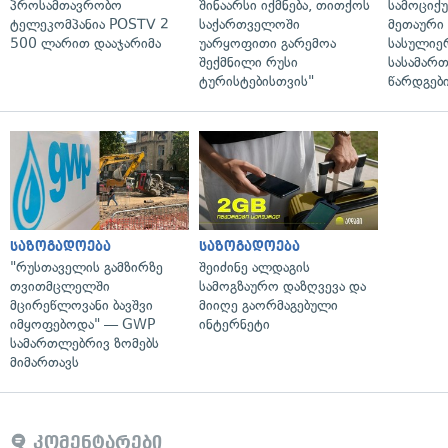
პროსამთავრობო
შინაარსი იქმნება, თითქოს
სამოციქ
ტელეკომპანია POSTV 2
საქართველოში
მეთაური 
500 ლარით დააჯარიმა
უარყოფითი გარემოა
სასულიე
შექმნილი რუსი
სასამარ
ტურისტებისთვის"
წარდგები
საზოგადოება
საზოგადოება
"რუსთაველის გამზირზე
შეიძინე ალდაგის
თვითმცლელში
სამოგზაურო დაზღვევა და
მცირეწლოვანი ბავშვი
მიიღე გაორმაგებული
იმყოფებოდა" — GWP
ინტერნეტი
სამართლებრივ ზომებს
მიმართავს
კომენტარები