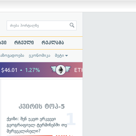
ავი
რჩეული
რეკლამა
საზოგადოება
ეკონომიკა
მეტი
კვირის ტოპ-5
ქვიზი: შენ უკეთ ერკვევი
გეოგრაფიულ ტერმინებში თუ
მერვეკლასელი?