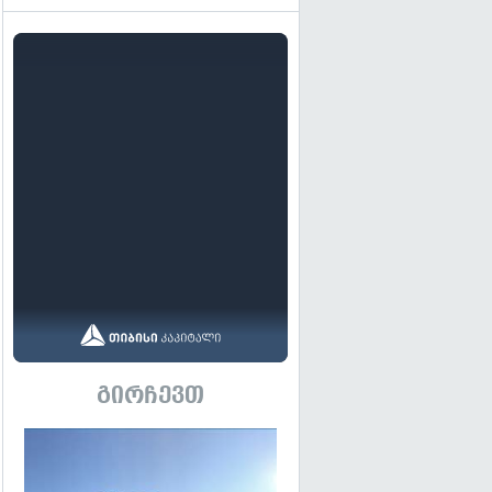
გირჩევთ
გადახედვა