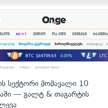
×
ნალი
NE
T
ვიდეო
ოპ-ედი
ქვიზები
საკითხ
ყოფილად
მთავარია გჯეროდეს
მართლმსაჯულება
პოლიტიკა
ზოგადოება
ბიზნესი
ცხოვრების სტილი
ს სექტორი მომავალი 10
აში — გალტ & თაგარტის
ლევა