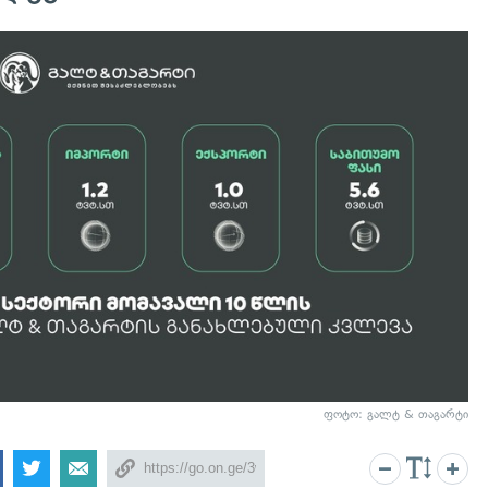
ფოტო: გალტ & თაგარტი