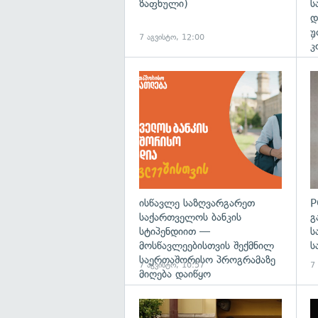
ზაფხული)
ს
დ
უ
7 აგვისტო, 12:00
7
კ
ისწავლე საზღვარგარეთ
P
საქართველოს ბანკის
გ
სტიპენდიით —
ს
მოსწავლეებისთვის შექმნილ
ს
საერთაშორისო პროგრამაზე
7 აგვისტო, 10:57
7
მიღება დაიწყო