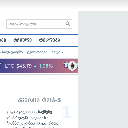
ავი
რჩეული
რეკლამა
საზოგადოება
ეკონომიკა
მეტი
კვირის ტოპ-5
გიგა ავალიანის საქმეზე
არასრულწლოვანი ნ.ი.
"ჯანმთელობის ჯგუფურად,