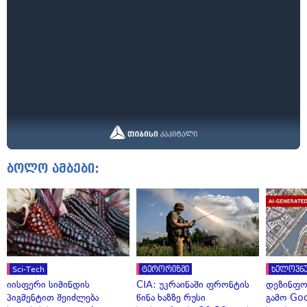
ბოლო ამბები:
Sci-Tech
ტერორიზმი
ხელოვნუ
იისფერი სიმინდის
CIA: უკრაინაში ფრონტის
დეზინფო
პიგმენტით შეიძლება
წინა ხაზზე რუსი
გამო Goo