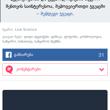
შენთვის საინტერესოა, შემოგვიერთდი ჯგუფში
–
შემდეგი ჯგუფი
.
წყარო:
Live Science
გაიგეთ მეტი:
დიდი აფეთქება
,
ფიზიკა
,
ფოტონი
,
კოსმოლოგია
,
სამყარო
,
სინათლე
,
სამყაროს შექმნა
31
გაზიარება
კომენტარები