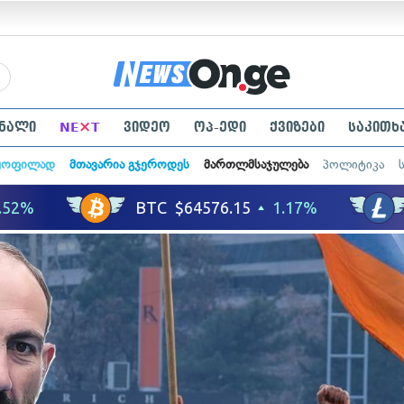
×
ნალი
NE
T
ვიდეო
ოპ-ედი
ქვიზები
საკითხ
ყოფილად
მთავარია გჯეროდეს
მართლმსაჯულება
პოლიტიკა