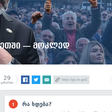
ხეთში — მოკლედ
29
გაზიარება
რა ხდება?