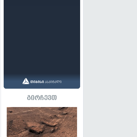
გირჩევთ
გადახედვა