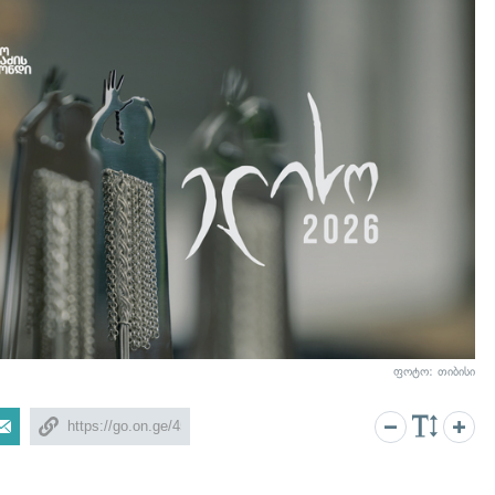
ფოტო: თიბისი