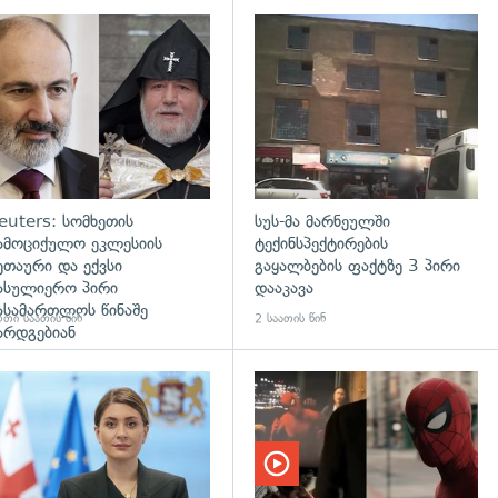
დახედვა
გადახედვა
euters: სომხეთის
სუს-მა მარნეულში
ამოციქულო ეკლესიის
ტექინსპექტირების
ეთაური და ექვსი
გაყალბების ფაქტზე 3 პირი
ასულიერო პირი
დააკავა
ასამართლოს წინაშე
თი საათის წინ
2 საათის წინ
არდგებიან
გადახედვა