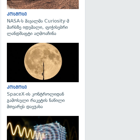
კოსმოსი
NASA-ს მავალმა Curiosity-მ
მარსზე იდუმალი, ფიჭისებრი
ლანდშაფტი აღმოაჩინა
გადახედვა
კოსმოსი
SpaceX-ის კონტროლიდან
გამოსული რაკეტის ნაწილი
მთვარეს დაეჯახა
გადახედვა