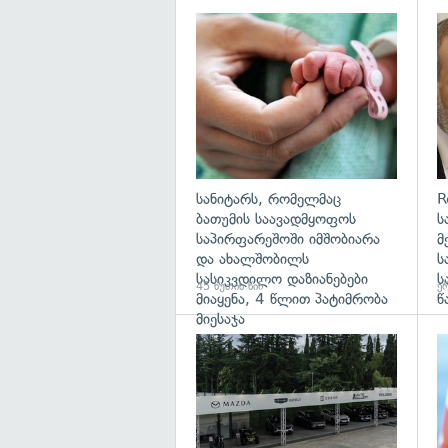
გა
სანიტარს, რომელმაც
R
ბათუმის საავადმყოფოს
ს
საპირფარეშოში იმშობიარა
მ
და ახალშობილს
ს
სასიკვდილო დაზიანებები
ს
45 წუთის წინ
ერ
მიაყენა, 4 წლით პატიმრობა
წ
მიესაჯა