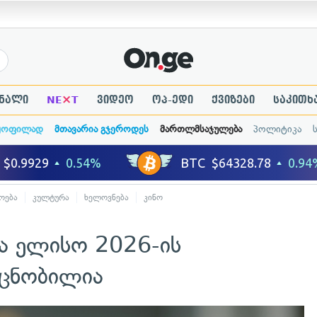
×
ნალი
NE
T
ვიდეო
ოპ-ედი
ქვიზები
საკითხ
ყოფილად
მთავარია გჯეროდეს
მართლმსაჯულება
პოლიტიკა
ოება
კულტურა
ხელოვნება
კინო
ა ელისო 2026-ის
 ცნობილია