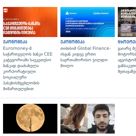
ეკონომიკა
ეკონომიკა
ცხოვრე
Euromoney-მ
თიბისიმ Global Finance-
გაიარე მ
საქართველოს ბანკი CEE
ისგან კიდევ ერთი
მოტორსმ
კატეგორიაში საუკეთესო
საერთაშორისო ჯილდო
აგვისტო
ბანკად დაასახელა
მიიღო
განსაკუ
კორპორატიული
შეთავაზე
სოციალური
პასუხისმგებლობის
მიმართულებით