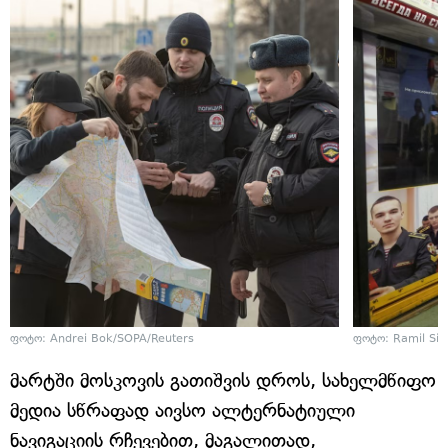
ფოტო: Andrei Bok/SOPA/Reuters
ფოტო: Ramil Sit
მარტში მოსკოვის გათიშვის დროს, სახელმწიფო
მედია სწრაფად აივსო ალტერნატიული
ნავიგაციის რჩევებით, მაგალითად,