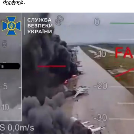
შეუტიეს.