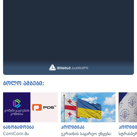
ბოლო ამბები:
საზოგადოება
პოლიტიკა
პოლიტი
ComCom-მა
უკრაინის საგარეო უწყება:
სტრასბუ