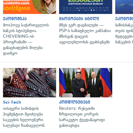
ეკონომიკა
ცხოვრების სტილი
ეკონომ
მოიპოვე საქართველოს
მზეს ვერ დაემალები —
ბაზისბან
ბანკის სტიპენდია
PSP-ს საზაფხულო კამპანია
თვის ფი
CHEVENING-ის
მზისგან დაცვის
შედეგები
პროგრამაში —
აუცილებლობას გვახსენებს
ბანკების
განაცხადების მიღება
დაიწყო
Sci-Tech
კონფლიქტები
იისფერი სიმინდის
Reuters: რუსეთში
პიგმენტით შეიძლება
ჩრდილოეთ კორეის
საკვების ხელოვნური
სარაკეტო ქვედანაყოფი
საღებავი ჩაანაცვლონ
განთავსდა