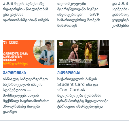
2008 წლის აგრესიაზე
თვითმცლელში
და 2008
რეაგირების ნაკლებობამ
მცირეწლოვანი ბავშვი
საქმეები
გზა გაუხსნა
იმყოფებოდა" — GWP
დაზარა
ფართომასშტაბიან ომებს
სამართლებრივ ზომებს
უფლებებ
მიმართავს
კომპენსა
ეკონომიკა
ეკონომიკა
ისწავლე საზღვარგარეთ
საქართველოს ბანკის
საქართველოს ბანკის
Student Card-ისა და
სტიპენდიით —
sCool Card-ის
მოსწავლეებისთვის
მფლობელები ქუთაისში
შექმნილ საერთაშორისო
ტრანსპორტზე შეღავათიანი
პროგრამაზე მიღება
ტარიფით ისარგებლებენ
დაიწყო