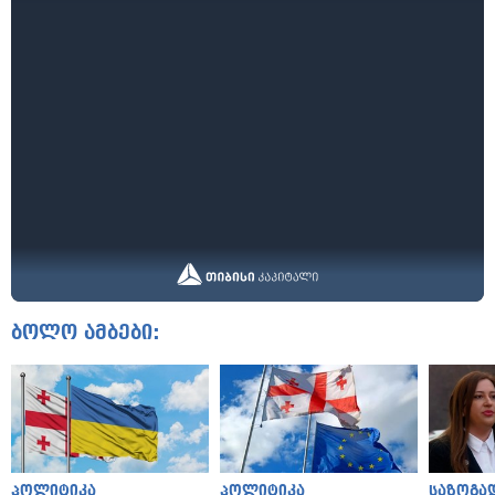
ბოლო ამბები:
პოლიტიკა
პოლიტიკა
საზოგა