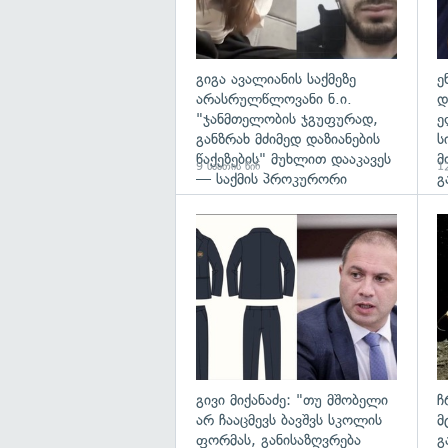
გიგა ავალიანის საქმეზე
ე
არასრულწლოვანი ნ.ი.
დ
"ჯანმთელობის ჯგუფურად,
ე
განზრახ მძიმედ დაზიანების
ს
წაქეზების" მუხლით დააკავეს
მ
9 საათის წინ
12
— საქმის პროკურორი
გ
გა
გივი მიქანაძე: "თუ მშობელი
ჩ
არ ჩააცმევს ბავშვს სკოლის
მ
ფორმას, განისაზღვრება
გ