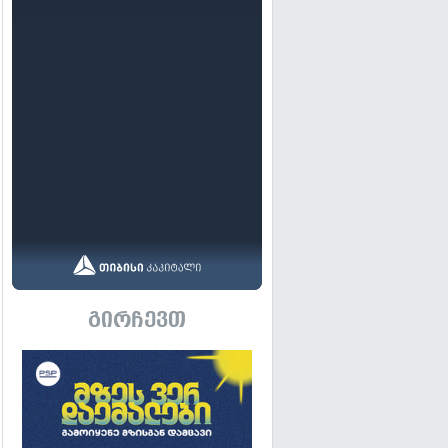
გირჩევთ