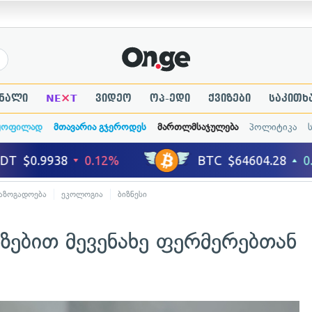
×
ნალი
NE
T
ვიდეო
ოპ-ედი
ქვიზები
საკითხ
ყოფილად
მთავარია გჯეროდეს
მართლმსაჯულება
პოლიტიკა
აზოგადოება
ეკოლოგია
ბიზნესი
ზებით მევენახე ფერმერებთან