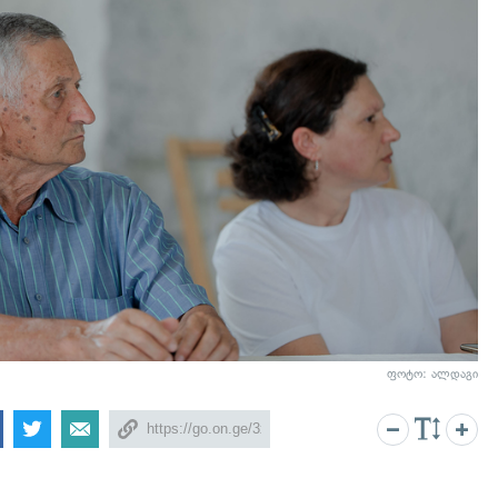
ფოტო: ალდაგი