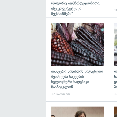
როგორც აღმზრდელობითი,
ისე კონკრეტული
15 საათის წინ
16
მექანიზმები"
გა
იისფერი სიმინდის პიგმენტით
თ
შეიძლება საკვების
ნ
ხელოვნური საღებავი
ყ
ჩაანაცვლონ
პ
17 საათის წინ
17
გა