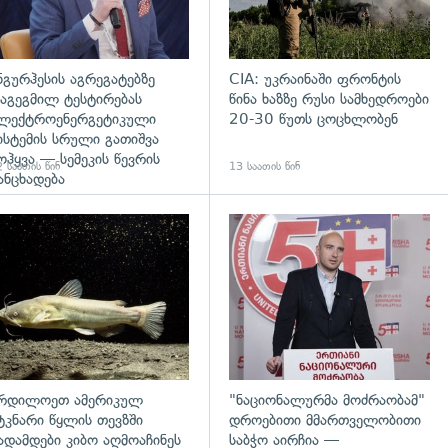
ნგურჰესის აგრეგატებზე
CIA: უკრაინაში ფრონტის
აგეგმილ ტესტირებას
წინა ხაზზე რუსი სამხედროები
ლექტროენერგეტიკული
20-30 წუთს ცოცხლობენ
ისტემის სრული გათიშვა
ოჰყვა — სემეკის წევრის
 საათის წინ
13 საათის წინ
ანცხადება
დახედვა
გადახედვა
რდილოეთ ამერიკულ
"ნაციონალურმა მოძრაობამ"
ტკნარი წყლის თევზში
დროებითი მმართველობითი
ადამდები კიბო აღმოაჩინეს
საბჭო აირჩია —