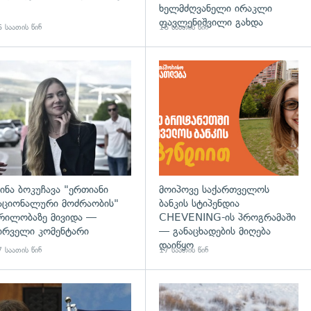
ხელმძღვანელი ირაკლი
ფავლენიშვილი გახდა
 საათის წინ
16 საათის წინ
დახედვა
გადახედვა
ინა ბოკუჩავა "ერთიანი
მოიპოვე საქართველოს
აციონალური მოძრაობის"
ბანკის სტიპენდია
რილობაზე მივიდა —
CHEVENING-ის პროგრამაში
ირველი კომენტარი
— განაცხადების მიღება
დაიწყო
 საათის წინ
17 საათის წინ
დახედვა
გადახედვა