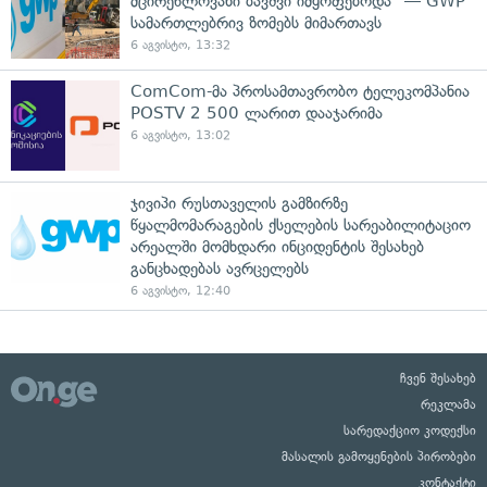
მცირეწლოვანი ბავშვი იმყოფებოდა" — GWP
სამართლებრივ ზომებს მიმართავს
6 აგვისტო, 13:32
ComCom-მა პროსამთავრობო ტელეკომპანია
POSTV 2 500 ლარით დააჯარიმა
6 აგვისტო, 13:02
ჯივიპი რუსთაველის გამზირზე
წყალმომარაგების ქსელების სარეაბილიტაციო
არეალში მომხდარი ინციდენტის შესახებ
განცხადებას ავრცელებს
6 აგვისტო, 12:40
ჩვენ შესახებ
რეკლამა
სარედაქციო კოდექსი
მასალის გამოყენების პირობები
კონტაქტი