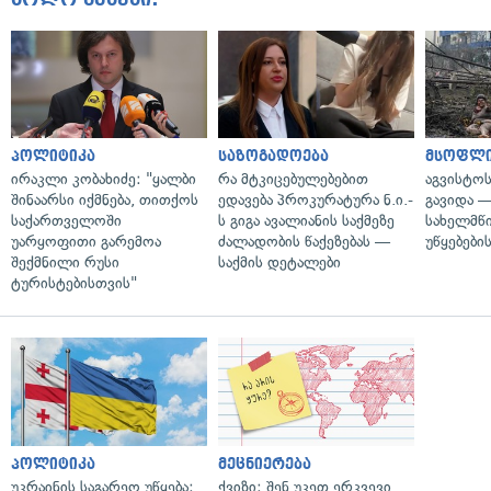
პოლიტიკა
საზოგადოება
მსოფლ
ირაკლი კობახიძე: "ყალბი
რა მტკიცებულებებით
აგვისტო
შინაარსი იქმნება, თითქოს
ედავება პროკურატურა ნ.ი.-
გავიდა 
საქართველოში
ს გიგა ავალიანის საქმეზე
სახელმწ
უარყოფითი გარემოა
ძალადობის წაქეზებას —
უწყებები
შექმნილი რუსი
საქმის დეტალები
ტურისტებისთვის"
პოლიტიკა
მეცნიერება
უკრაინის საგარეო უწყება:
ქვიზი: შენ უკეთ ერკვევი