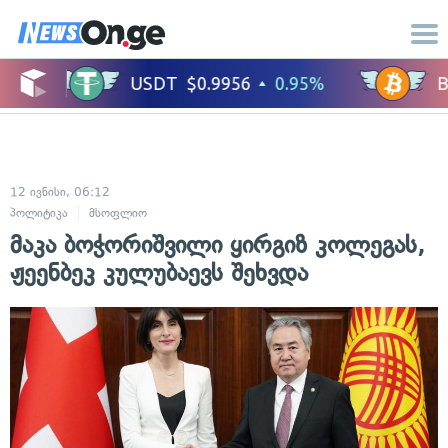
12 ივნისი, 06:12
პოლიტიკა
მსოფლიო
მაკა ბოჭორიშვილი ყირგიზ კოლეგას,
ჟეენბეკ კულუბაევს შეხვდა