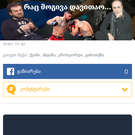
ფოტო: On.ge
გაიგეთ მეტი:
ქვიზი
,
ანდაზა
,
კროსვორდი
,
გამოთქმა
0
გაზიარება
კომენტარები