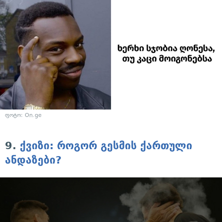
ფოტო: On.ge
9.
ქვიზი: როგორ გესმის ქართული
ანდაზები?