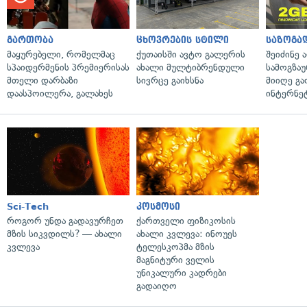
გართობა
ცხოვრების სტილი
საზოგა
მაყურებელი, რომელმაც
ქუთაისში ავტო გალერის
შეიძინე 
სპაიდერმენის პრემიერისას
ახალი მულტიბრენდული
სამოგზა
მთელი დარბაზი
სივრცე გაიხსნა
მიიღე გ
დაასპოილერა, გალახეს
ინტერნე
Sci-Tech
კოსმოსი
როგორ უნდა გადავურჩეთ
ქართველი ფიზიკოსის
მზის სიკვდილს? — ახალი
ახალი კვლევა: ინოუეს
კვლევა
ტელესკოპმა მზის
მაგნიტური ველის
უნიკალური კადრები
გადაიღო