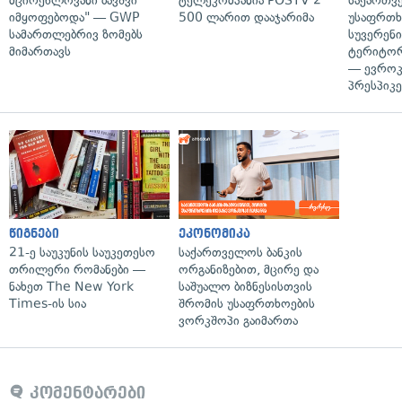
მცირეწლოვანი ბავშვი
ტელეკომპანია POSTV 2
საქართვ
იმყოფებოდა" — GWP
500 ლარით დააჯარიმა
უსაფრთხ
სამართლებრივ ზომებს
სუვერენი
მიმართავს
ტერიტორ
— ევროკ
პრესპიკე
წიგნები
ეკონომიკა
21-ე საუკუნის საუკეთესო
საქართველოს ბანკის
თრილერი რომანები —
ორგანიზებით, მცირე და
ნახეთ The New York
საშუალო ბიზნესისთვის
Times-ის სია
შრომის უსაფრთხოების
ვორკშოპი გაიმართა
კომენტარები