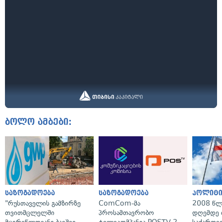
ბოლო ამბები:
საზოგადოება
საზოგადოება
პოლიტი
"რუსთაველის გამზირზე
ComCom-მა
2008 წლ
თვითმცლელში
პროსამთავრობო
დღემდე 