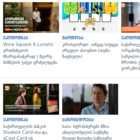
ეკონომიკა
გართობა
ეკონომ
Wine Square X Lunatic
კროსვორდი: ააწყვე სიტყვა
საქართვ
ერთმანეთის
არეული ასოებით (თემა:
ორგანიზე
მხარდასაჭერად | მცირე
ზაფხული)
საშუალო 
ბიზნესის ჯაჭვი გრძელდება
შრომის 
ვორკშოპ
ეკონომიკა
საზოგადოება
საქართველოს ბანკის
საია: სტრასბურგმა მზია
Student Card-ისა და
ამაღლობელის საქმეზე
sCool Card-ის
რიგით მეოთხე საჩივარი