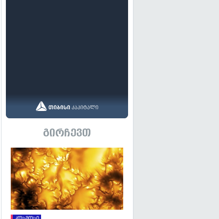
გირჩევთ
გადახედვა