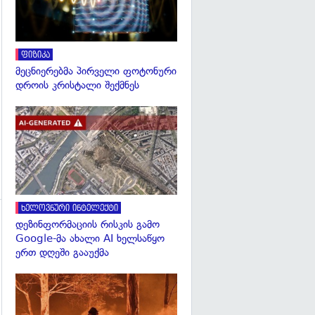
ფიზიკა
მეცნიერებმა პირველი ფოტონური
დროის კრისტალი შექმნეს
გადახედვა
ხელოვნური ინტელექტი
დეზინფორმაციის რისკის გამო
Google-მა ახალი AI ხელსაწყო
ერთ დღეში გააუქმა
გადახედვა
გადახედვა