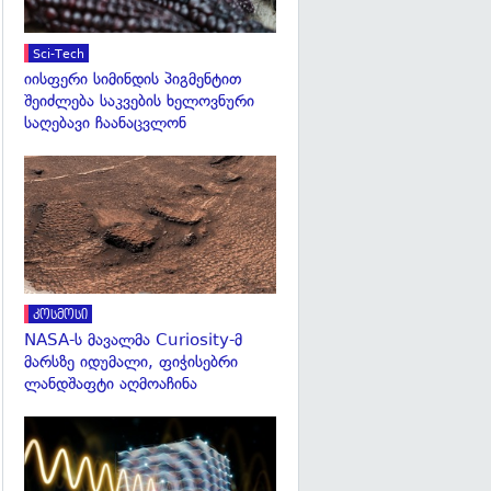
Sci-Tech
იისფერი სიმინდის პიგმენტით
შეიძლება საკვების ხელოვნური
საღებავი ჩაანაცვლონ
გადახედვა
კოსმოსი
NASA-ს მავალმა Curiosity-მ
მარსზე იდუმალი, ფიჭისებრი
ლანდშაფტი აღმოაჩინა
გადახედვა