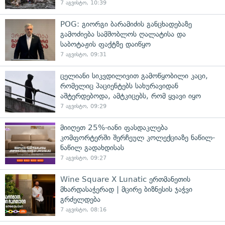
7 აგვისტო, 10:39
POG: გიორგი ბარამიძის განცხადებაზე
გამოძიება სამშობლოს ღალატისა და
საბოტაჟის ფაქტზე დაიწყო
7 აგვისტო, 09:31
ცელიანი სიკვდილივით გამოწყობილი კაცი,
რომელიც პაციენტებს სახურავიდან
აშტერდებოდა, ამტკიცებს, რომ ყვავი იყო
7 აგვისტო, 09:29
მიიღეთ 25%-იანი ფასდაკლება
კომფორტერში შერჩეულ კოლექციაზე ნაწილ-
ნაწილ გადახდისას
7 აგვისტო, 09:27
Wine Square X Lunatic ერთმანეთის
მხარდასაჭერად | მცირე ბიზნესის ჯაჭვი
გრძელდება
7 აგვისტო, 08:16