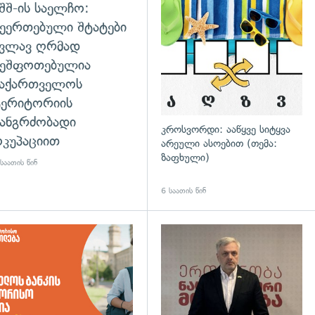
შშ-ის საელჩო:
ეერთებული შტატები
კვლავ ღრმად
შეშფოთებულია
საქართველოს
ტერიტორიის
ანგრძობადი
კროსვორდი: ააწყვე სიტყვა
კუპაციით
არეული ასოებით (თემა:
ზაფხული)
საათის წინ
6 საათის წინ
დახედვა