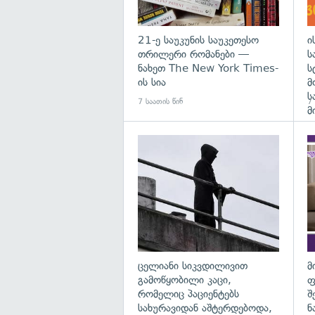
21-ე საუკუნის საუკეთესო
ი
თრილერი რომანები —
ს
ნახეთ The New York Times-
ს
ის სია
მ
ს
7 საათის წინ
7 
მ
გა
ცელიანი სიკვდილივით
მ
გამოწყობილი კაცი,
ფ
რომელიც პაციენტებს
შ
სახურავიდან აშტერდებოდა,
ნ