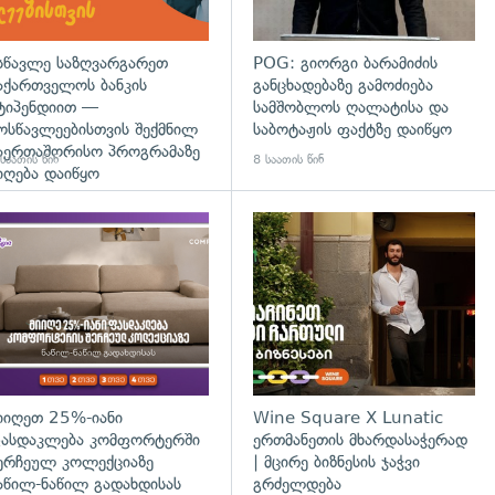
სწავლე საზღვარგარეთ
POG: გიორგი ბარამიძის
აქართველოს ბანკის
განცხადებაზე გამოძიება
ტიპენდიით —
სამშობლოს ღალატისა და
ოსწავლეებისთვის შექმნილ
საბოტაჟის ფაქტზე დაიწყო
აერთაშორისო პროგრამაზე
საათის წინ
8 საათის წინ
იღება დაიწყო
დახედვა
იიღეთ 25%-იანი
Wine Square X Lunatic
ასდაკლება კომფორტერში
ერთმანეთის მხარდასაჭერად
ერჩეულ კოლექციაზე
| მცირე ბიზნესის ჯაჭვი
აწილ-ნაწილ გადახდისას
გრძელდება