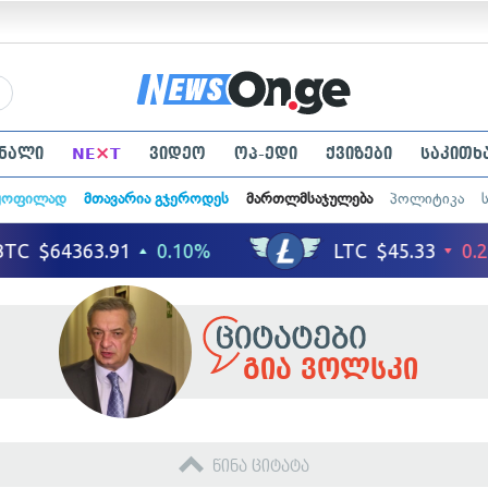
×
ნალი
NE
T
ვიდეო
ოპ-ედი
ქვიზები
საკითხ
ყოფილად
მთავარია გჯეროდეს
მართლმსაჯულება
პოლიტიკა
გია ვოლსკი
წინა ციტატა