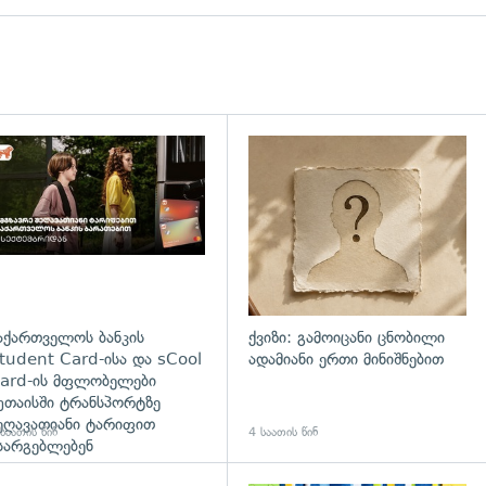
დახედვა
აქართველოს ბანკის
ქვიზი: გამოიცანი ცნობილი
tudent Card-ისა და sCool
ადამიანი ერთი მინიშნებით
ard-ის მფლობელები
უთაისში ტრანსპორტზე
ეღავათიანი ტარიფით
საათის წინ
4 საათის წინ
სარგებლებენ