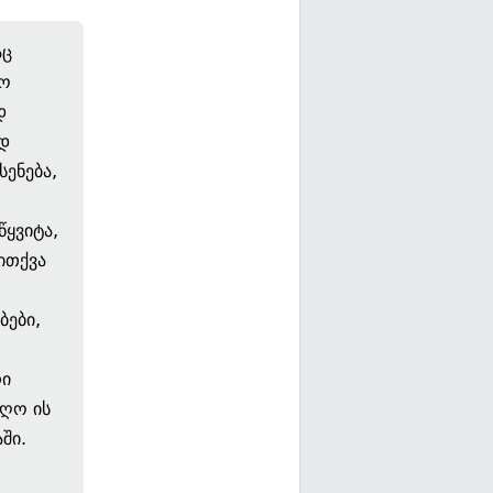
აც
ყო
დ
დ
ენება,
წყვიტა,
ითქვა
ბები,
რი
იღო ის
ში.