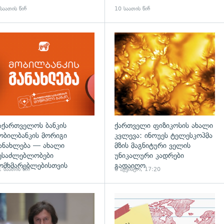
საათის წინ
10 საათის წინ
აქართველოს ბანკის
ქართველი ფიზიკოსის ახალი
ობილბანკის მორიგი
კვლევა: ინოუეს ტელესკოპმა
ანახლება — ახალი
მზის მაგნიტური ველის
ესაძლებლობები
უნიკალური კადრები
ომხმარებლებისთვის
გადაიღო
 საათის წინ
6 აგვისტო, 17:20
დახედვა
გადახედვა