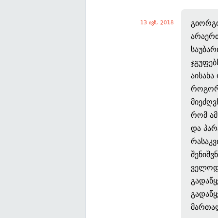
გიორგი
13 ივნ, 2018
არაერთ
საუბარ
ჯგუფებ
აისახა
როგორც
მიეძღვ
რომ ამ
და პარ
რასაკვ
შენიშვ
ველოდე
გადაწყ
გადაწყ
მართალ