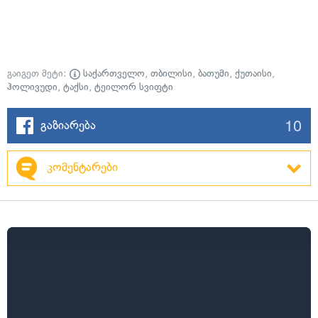
გაიგეთ მეტი:
საქართველო
,
თბილისი
,
ბათუმი
,
ქუთაისი
,
ჰოლივუდი
,
ტაქსი
,
ტეილორ სვიფტი
10
გაზიარება
კომენტარები