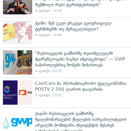
შექმნილი რუსი ტურისტებისთვის"
6 აგვისტო, 14:20
ქვიზი: შენ უკეთ ერკვევი გეოგრაფიულ
ტერმინებში თუ მერვეკლასელი?
6 აგვისტო, 14:00
"რუსთაველის გამზირზე თვითმცლელში
მცირეწლოვანი ბავშვი იმყოფებოდა" — GWP
სამართლებრივ ზომებს მიმართავს
6 აგვისტო, 13:32
ComCom-მა პროსამთავრობო ტელეკომპანია
POSTV 2 500 ლარით დააჯარიმა
6 აგვისტო, 13:02
ჯივიპი რუსთაველის გამზირზე
წყალმომარაგების ქსელების სარეაბილიტაციო
არეალში მომხდარი ინციდენტის შესახებ
განცხადებას ავრცელებს