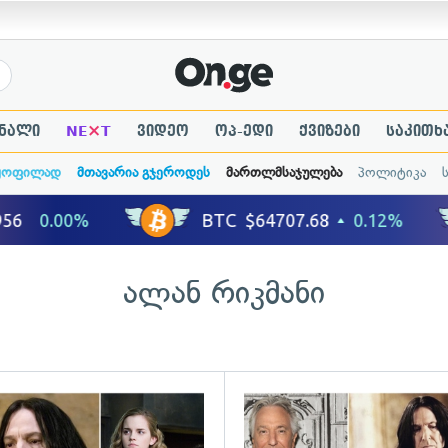
×
ნალი
NE
T
ვიდეო
ოპ-ედი
ქვიზები
საკითხ
ყოფილად
მთავარია გჯეროდეს
მართლმსაჯულება
პოლიტიკა
ალან რიკმანი
გადახედვა