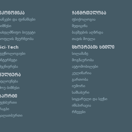
ეკონომიკა
ჯანმრთელობა
ბანკები და ფინანსები
ფსიქოლოგია
ბიზნესი
მედიცინა
სახელმწიფო ბიუჯეტი
ბავშვების აღზრდა
სოფლის მეურნეობა
თავის მოვლა
Sci-Tech
ცხოვრების სტილი
ტექნოლოგიები
სილამაზე
ინტერნეტი
მოგზაურობა
მეცნიერება
ავტომობილები
კულინარია
კულტურა
გართობა
ხელოვნება
იუმორი
შოუ-ბიზნესი
სამსახური
სპორტი
სიყვარული და სექსი
ფეხბურთი
ინსპირაცია
რაგბი
რჩევები
კალათბურთი