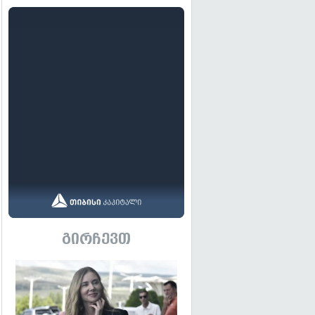
გირჩევთ
გადახედვა