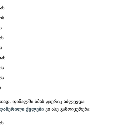
ას
თს
ს
ას
ს
იას
თს
ას
ს
ად, ფინალში ხმას ჟიურიც აძლევდა.
კი ასე გამოიყურება:
 დაწერილი ქულები
ას