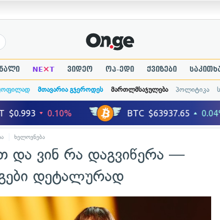
×
ნალი
NE
T
ვიდეო
ოპ-ედი
ქვიზები
საკითხ
ყოფილად
მთავარია გჯეროდეს
მართლმსაჯულება
პოლიტიკა
რა
ხელოვნება
თ და ვინ რა დაგვიწერა —
ეგები დეტალურად