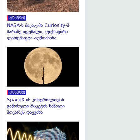
კოსმოსი
NASA-ს მავალმა Curiosity-მ
მარსზე იდუმალი, ფიჭისებრი
ლანდშაფტი აღმოაჩინა
გადახედვა
კოსმოსი
SpaceX-ის კონტროლიდან
გამოსული რაკეტის ნაწილი
მთვარეს დაეჯახა
გადახედვა