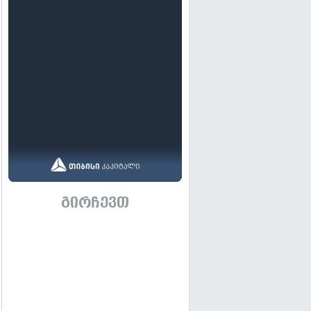
გირჩევთ
გადახედვა