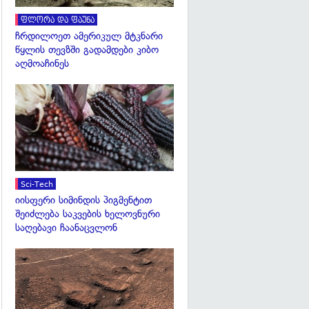
ფლორა და ფაუნა
ჩრდილოეთ ამერიკულ მტკნარი
წყლის თევზში გადამდები კიბო
აღმოაჩინეს
გადახედვა
Sci-Tech
იისფერი სიმინდის პიგმენტით
შეიძლება საკვების ხელოვნური
საღებავი ჩაანაცვლონ
გადახედვა