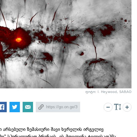
ფოტო: I. Heywood, SARAO
ი არსებული ზემასიური შავი ხვრელის ირგვლივ
ი" სპირალურად ბრუნავს. ეს მოვლენა ტელესკოპმა