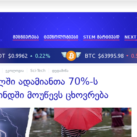
მეცნიერება
ტექნოლოგიები
STEM მარტივად
NEXT
ეკოლოგია
Sci-Tech
დედამიწა
ლში ადამიანთა 70%-ს
ინდში მოუწევს ცხოვრება