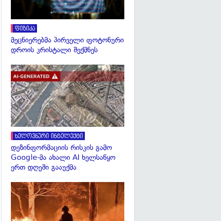
ფიზიკა
მეცნიერებმა პირველი ფოტონური
დროის კრისტალი შექმნეს
გადახედვა
ხელოვნური ინტელექტი
დეზინფორმაციის რისკის გამო
Google-მა ახალი AI ხელსაწყო
ერთ დღეში გააუქმა
გადახედვა