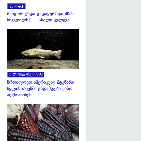
Sci-Tech
როგორ უნდა გადავურჩეთ მზის
სიკვდილს? — ახალი კვლევა
გადახედვა
ფლორა და ფაუნა
ჩრდილოეთ ამერიკულ მტკნარი
წყლის თევზში გადამდები კიბო
აღმოაჩინეს
გადახედვა