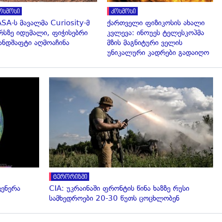
ოსმოსი
კოსმოსი
SA-ს მავალმა Curiosity-მ
ქართველი ფიზიკოსის ახალი
რსზე იდუმალი, ფიჭისებრი
კვლევა: ინოუეს ტელესკოპმა
ნდშაფტი აღმოაჩინა
მზის მაგნიტური ველის
უნიკალური კადრები გადაიღო
გადახედვა
ტერორიზმი
ვენერა
CIA: უკრაინაში ფრონტის წინა ხაზზე რუსი
სამხედროები 20-30 წუთს ცოცხლობენ