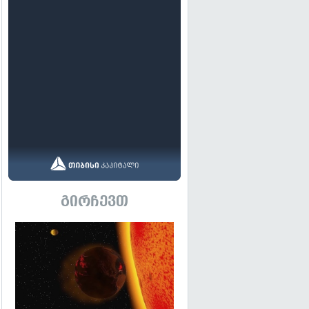
გირჩევთ
გადახედვა