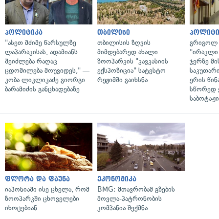
პოლიტიკა
თბილისი
პოლიტი
"ასეთ მძიმე წარსულზე
თბილისის ზღვის
გრიგოლ 
ლაპარაკისას, ადამიანს
მიმდებარედ ახალი
"ირაკლი
შეიძლება რაღაც
ზოოპარკის "კავკასიის
ჯერზე მი
ცდომილება მოუვიდეს," —
ექსპოზიცია" სატესტო
საკუთარ
კობა ლიკლიკაძე გიორგი
რეჟიმში გაიხსნა
ერის წი
ბარამიძის განცხადებაზე
სწორედ 
საბოტაჟი
ფლორა და ფაუნა
ეკონომიკა
იაპონიაში ისე ცხელა, რომ
BMG: მთავრობამ გზების
ზოოპარკში ცხოველები
მოვლა-პატრონობის
იხოცებიან
კომპანია შექმნა