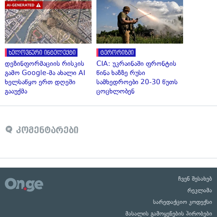
ხელოვნური ინტელექტი
ტერორიზმი
დეზინფორმაციის რისკის
CIA: უკრაინაში ფრონტის
გამო Google-მა ახალი AI
წინა ხაზზე რუსი
ხელსაწყო ერთ დღეში
სამხედროები 20-30 წუთს
გააუქმა
ცოცხლობენ
კომენტარები
ჩვენ შესახებ
რეკლამა
სარედაქციო კოდექსი
მასალის გამოყენების პირობები