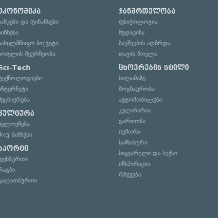
ეკონომიკა
ჯანმრთელობა
ბანკები და ფინანსები
ფსიქოლოგია
ბიზნესი
მედიცინა
სახელმწიფო ბიუჯეტი
ბავშვების აღზრდა
სოფლის მეურნეობა
თავის მოვლა
Sci-Tech
ცხოვრების სტილი
ტექნოლოგიები
სილამაზე
ინტერნეტი
მოგზაურობა
მეცნიერება
ავტომობილები
კულინარია
კულტურა
გართობა
ხელოვნება
იუმორი
შოუ-ბიზნესი
სამსახური
სპორტი
სიყვარული და სექსი
ფეხბურთი
ინსპირაცია
რაგბი
რჩევები
კალათბურთი