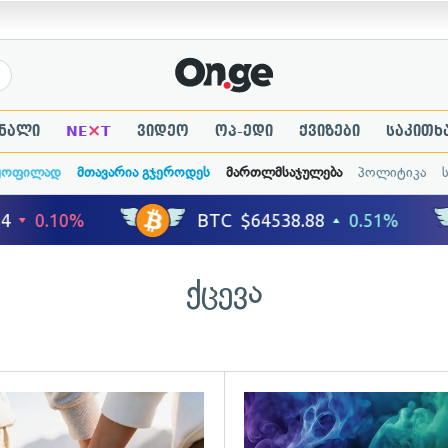
×
ნალი
NE
T
ვიდეო
ოპ-ედი
ქვიზები
საკითხ
ყოფილად
მთავარია გჯეროდეს
მართლმსაჯულება
პოლიტიკა
ქცევა
ადახედვა
გადახედვა