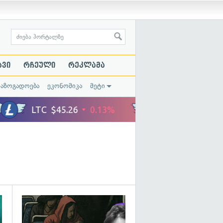
ავი
რჩეული
რეკლამა
საზოგადოება
ეკონომიკა
მეტი
გადახედვა
გადახედვა