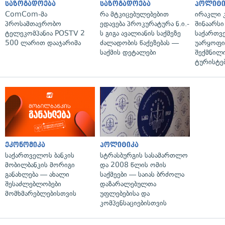
საზოგადოება
საზოგადოება
პოლიტი
ComCom-მა
რა მტკიცებულებებით
ირაკლი კ
პროსამთავრობო
ედავება პროკურატურა ნ.ი.-
შინაარსი
ტელეკომპანია POSTV 2
ს გიგა ავალიანის საქმეზე
საქართვ
500 ლარით დააჯარიმა
ძალადობის წაქეზებას —
უარყოფი
საქმის დეტალები
შექმნილ
ტურისტე
ეკონომიკა
პოლიტიკა
საქართველოს ბანკის
სტრასბურგის სასამართლო
მობილბანკის მორიგი
და 2008 წლის ომის
განახლება — ახალი
საქმეები — საიას ბრძოლა
შესაძლებლობები
დაზარალებულთა
მომხმარებლებისთვის
უფლებებისა და
კომპენსაციებისთვის