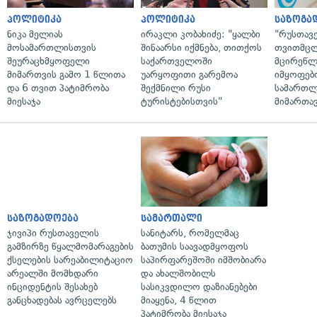
პოლიტიკა
პოლიტიკა
საზოგა
ნიკა მელიას
ირაკლი კობახიძე: "ყალბი
"რუსთავ
მოსამართლისთვის
შინაარსი იქმნება, თითქოს
თვითმც
შეურაცხმყოფელი
საქართველოში
მცირეწლ
მიმართვის გამო 1 წლითა
უარყოფითი გარემოა
იმყოფებ
და 6 თვით პატიმრობა
შექმნილი რუსი
სამართლ
მიესაჯა
ტურისტებისთვის"
მიმართა
საზოგადოება
სამართალი
ჯივიპი რუსთაველის
სანიტარს, რომელმაც
გამზირზე წყალმომარაგების
ბათუმის საავადმყოფოს
ქსელების სარეაბილიტაციო
საპირფარეშოში იმშობიარა
არეალში მომხდარი
და ახალშობილს
ინციდენტის შესახებ
სასიკვდილო დაზიანებები
განცხადებას ავრცელებს
მიაყენა, 4 წლით
პატიმრობა მიესაჯა