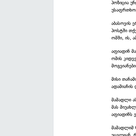
პოზიცია უ
უსაფრთხოე
აბასოვის 
პოსტში თქ
ომში, ის, 
აფიადინ მ
ომის კიდე
მოგვიანებ
მისი თანა
ადამიანის
მამადლი ა
მას მიუახ
აფიადინს 
მამადლიმ 
უცვლიან, 