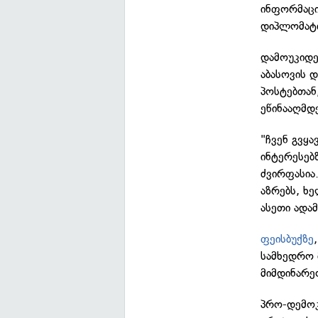
ინფორმაცი
დიპლომატი
დამოუკიდე
აბასოვის 
პოსტებთან
ეწინააღმდ
"ჩვენ გვყ
ინტერესებ
ძვირფასია
აზრებს, ხ
ასეთი ადა
ფეისბუქზე
სამხედრო 
მიმდინარე
პრო-დემოკ