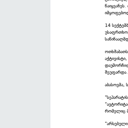
წაიყვანეს.
იმყოფებო
14 სექტემ
უსაფრთხოე
საწინააღმ
ოთხშაბათს,
აქტივისტი
დაუმორჩილ
შეუფარდა.
აბასოვმა,
"სეპარატი
"ავტორიტა
რომელიც მ
"არსებული