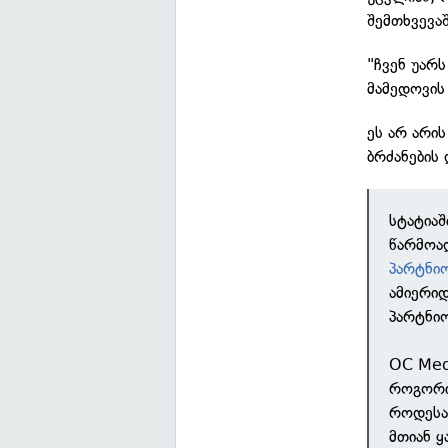
შემთხვევა
"ჩვენ უარს
მამედოვის
ეს არ არი
ბრძანების
სტატია
წარმოად
პარტნი
ამიერი
პარტნი
OC Medi
როგორი
როდესაც
მთიან ყ