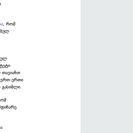
ი
და
, რომ
ებულ
ნულ
იტეტი
ნ თავიანთ
. ერთ-ერთი
ს გასიმლი.
რომ
მდინარე
ა