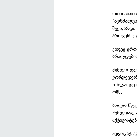
ოთხშაბათს
"აკრძალულ
შეეფარდა 
პროცესს 
კიდევ ერთ
ბრალდებით
შემდეგ და
კონფედერ
5 წლამდე 
ომს.
ბოლო წლებ
შემდეგაც,
აქტივისტებ
ადვოკატ ა