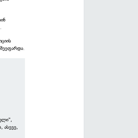
დინ
.
იციის
 შეეფარდა.
ნ
ული",
, ასევე,