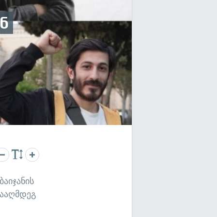
ნ
ბაიჯანის
ნააღმდეგ