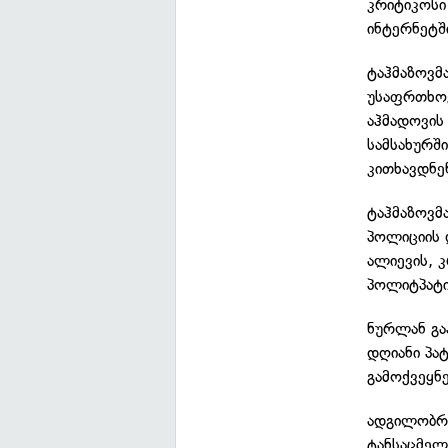
კრიტიკოსი
ინტერნეტშ
ტაჰმაზოვმ
უსაფრთხოე
აჰმადოვის
სამსახურშ
კითხავდნე
ტაჰმაზოვმ
პოლიციის 
ალიევის, 
პოლიტპატი
ნურლან გა
დღიანი პა
გამოქვეყნე
ადგილობრი
ტანსაცმელ