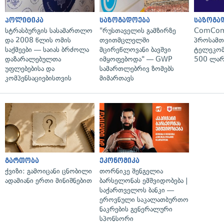
პოლიტიკა
საზოგადოება
საზოგა
სტრასბურგის სასამართლო
"რუსთაველის გამზირზე
ComCom
და 2008 წლის ომის
თვითმცლელში
პროსამ
საქმეები — საიას ბრძოლა
მცირეწლოვანი ბავშვი
ტელეკომ
დაზარალებულთა
იმყოფებოდა" — GWP
500 ლარ
უფლებებისა და
სამართლებრივ ზომებს
კომპენსაციებისთვის
მიმართავს
გართობა
ეკონომიკა
ქვიზი: გამოიცანი ცნობილი
თორნიკე შენგელია
ადამიანი ერთი მინიშნებით
ბარსელონას ემშვიდობება |
საქართველოს ბანკი —
ეროვნული საკალათბურთო
ნაკრების გენერალური
სპონსორი