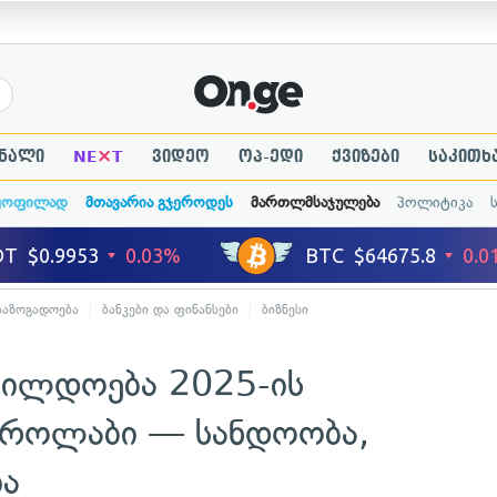
×
ნალი
NE
T
ვიდეო
ოპ-ედი
ქვიზები
საკითხ
ყოფილად
მთავარია გჯეროდეს
მართლმსაჯულება
პოლიტიკა
საზოგადოება
ბანკები და ფინანსები
ბიზნესი
აჯილდოება 2025-ის
გროლაბი — სანდოობა,
ა