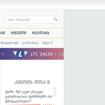
ავი
რჩეული
რეკლამა
საზოგადოება
ეკონომიკა
მეტი
კვირის ტოპ-5
ქვიზი: შენ უკეთ ერკვევი
გეოგრაფიულ ტერმინებში თუ
მერვეკლასელი?