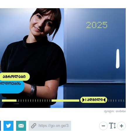
ფოტო: თიბისი