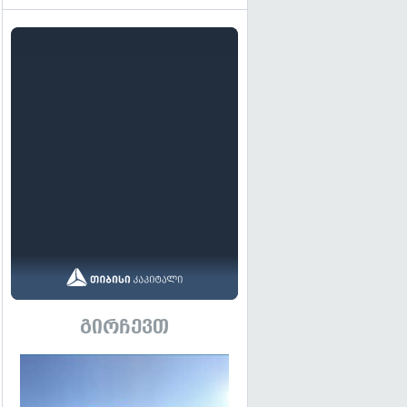
გირჩევთ
გადახედვა