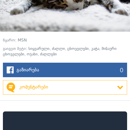
წყარო:
MSN
გაიგეთ მეტი:
სიყვარული
,
ძაღლი
,
ცხოველები
,
კატა
,
შინაური
ცხოველები
,
ოჯახი
,
ძაღლები
0
გაზიარება
კომენტარები