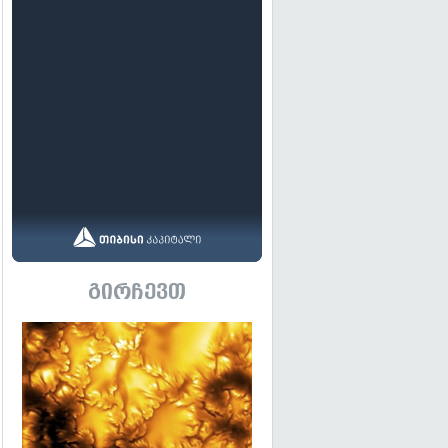
გირჩევთ
გადახედვა