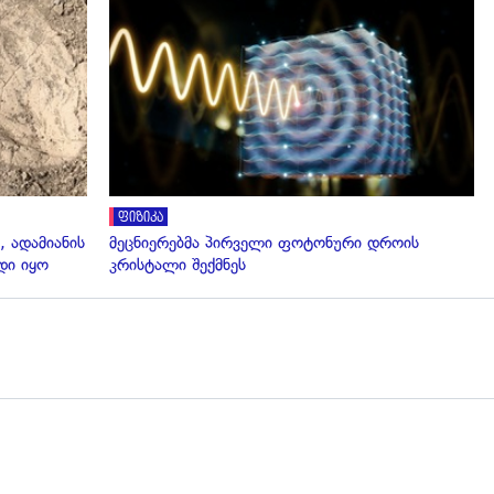
გადახედვა
ფიზიკა
, ადამიანის
მეცნიერებმა პირველი ფოტონური დროის
დი იყო
კრისტალი შექმნეს